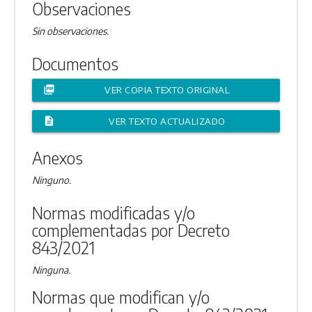
Observaciones
Sin observaciones.
Documentos
picture_as_pdf
VER COPIA TEXTO ORIGINAL
description
VER TEXTO ACTUALIZADO
Anexos
Ninguno.
Normas modificadas y/o
complementadas por Decreto
843/2021
Ninguna.
Normas que modifican y/o