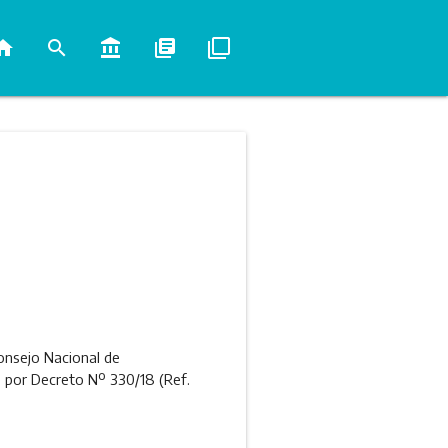
ome
search
account_balance
library_books
filter_none
onsejo Nacional de
e por Decreto Nº 330/18 (Ref.