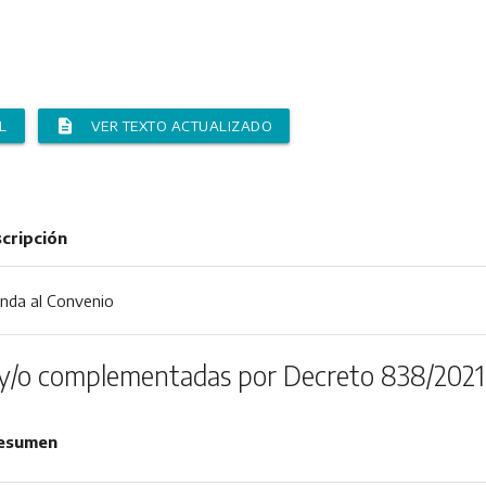
description
L
VER TEXTO ACTUALIZADO
cripción
nda al Convenio
y/o complementadas por Decreto 838/2021
esumen