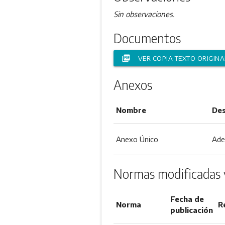
Sin observaciones.
Documentos
picture_as_pdf
VER COPIA TEXTO ORIGINA
Anexos
Nombre
Des
Anexo Único
Ade
Normas modificadas 
Fecha de
Norma
R
publicación