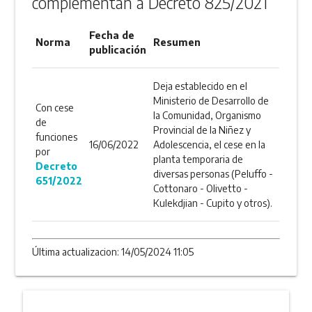
complementan a Decreto 825/2021
Fecha de
Norma
Resumen
publicación
Deja establecido en el
Ministerio de Desarrollo de
Con cese
la Comunidad, Organismo
de
Provincial de la Niñez y
funciones
16/06/2022
Adolescencia, el cese en la
por
planta temporaria de
Decreto
diversas personas (Peluffo -
651/2022
Cottonaro - Olivetto -
Kulekdjian - Cupito y otros).
Última actualizacion: 14/05/2024 11:05