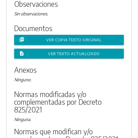
Observaciones
Sin observaciones.
Documentos
picture_as_pdf
VER COPIA TEXTO ORIGINAL
description
VER TEXTO ACTUALIZADO
Anexos
Ninguno.
Normas modificadas y/o
complementadas por Decreto
825/2021
Ninguna.
Normas que modifican y/o