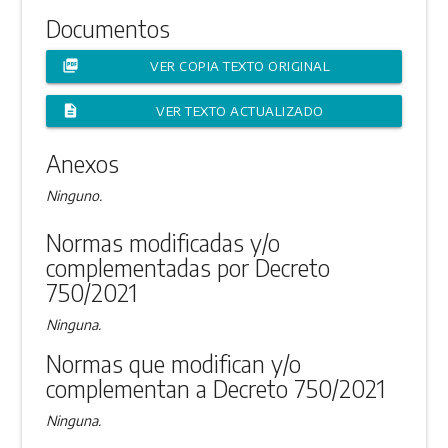
Documentos
picture_as_pdf
VER COPIA TEXTO ORIGINAL
description
VER TEXTO ACTUALIZADO
Anexos
Ninguno.
Normas modificadas y/o
complementadas por Decreto
750/2021
Ninguna.
Normas que modifican y/o
complementan a Decreto 750/2021
Ninguna.