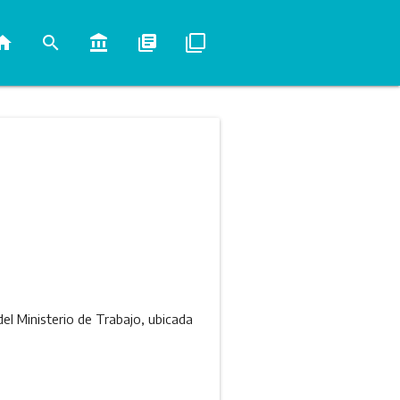
ome
search
account_balance
library_books
filter_none
el Ministerio de Trabajo, ubicada