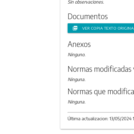
Sin observaciones.
Documentos
picture_as_pdf
VER COPIA TEXTO ORIGINA
Anexos
Ninguno.
Normas modificadas 
Ninguna.
Normas que modifica
Ninguna.
Última actualizacion: 13/05/2024 