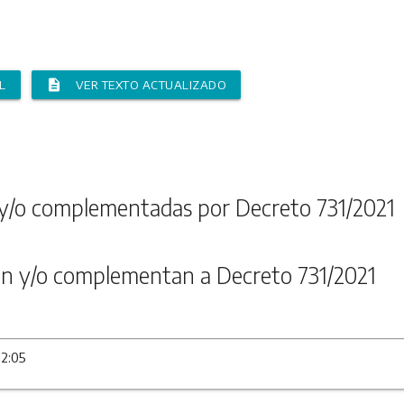
description
L
VER TEXTO ACTUALIZADO
y/o complementadas por Decreto 731/2021
n y/o complementan a Decreto 731/2021
12:05