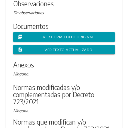
Observaciones
Sin observaciones.
Documentos
picture_as_pdf
VER COPIA TEXTO ORIGINAL
description
VER TEXTO ACTUALIZADO
Anexos
Ninguno.
Normas modificadas y/o
complementadas por Decreto
723/2021
Ninguna.
Normas que modifican y/o