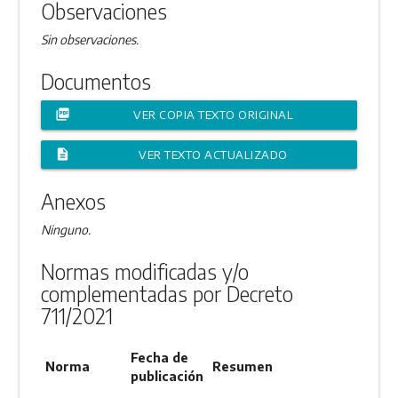
Observaciones
Sin observaciones.
Documentos
picture_as_pdf
VER COPIA TEXTO ORIGINAL
description
VER TEXTO ACTUALIZADO
Anexos
Ninguno.
Normas modificadas y/o
complementadas por Decreto
711/2021
Fecha de
Norma
Resumen
publicación