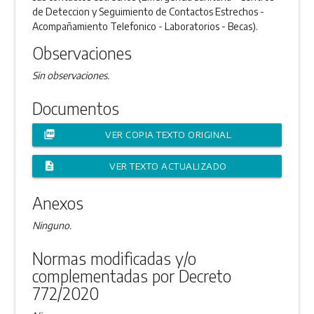
de Deteccion y Seguimiento de Contactos Estrechos -
Acompañamiento Telefonico - Laboratorios - Becas).
Observaciones
Sin observaciones.
Documentos
picture_as_pdf
VER COPIA TEXTO ORIGINAL
description
VER TEXTO ACTUALIZADO
Anexos
Ninguno.
Normas modificadas y/o
complementadas por Decreto
772/2020