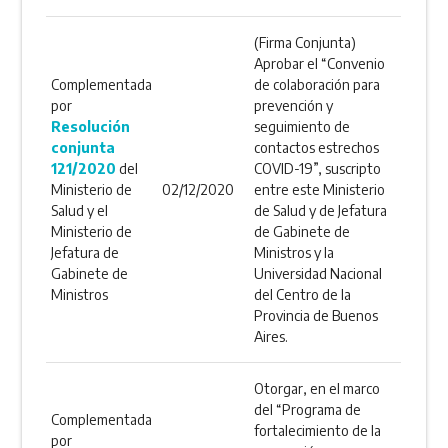
(Firma Conjunta)
Aprobar el “Convenio
Complementada
de colaboración para
por
prevención y
Resolución
seguimiento de
conjunta
contactos estrechos
121/2020
del
COVID-19”, suscripto
Ministerio de
02/12/2020
entre este Ministerio
Salud y el
de Salud y de Jefatura
Ministerio de
de Gabinete de
Jefatura de
Ministros y la
Gabinete de
Universidad Nacional
Ministros
del Centro de la
Provincia de Buenos
Aires.
Otorgar, en el marco
del “Programa de
Complementada
fortalecimiento de la
por