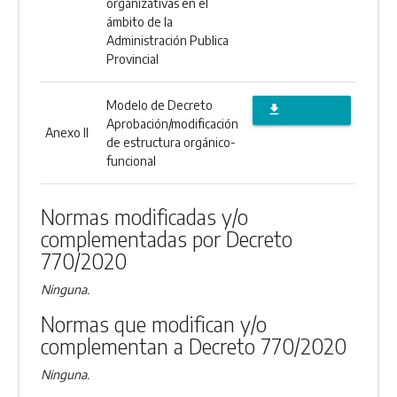
organizativas en el
ámbito de la
Administración Publica
Provincial
Modelo de Decreto
file_download
Aprobación/modificación
Anexo II
DESCARGAR
de estructura orgánico-
funcional
ANEXO
Normas modificadas y/o
complementadas por Decreto
770/2020
Ninguna.
Normas que modifican y/o
complementan a Decreto 770/2020
Ninguna.