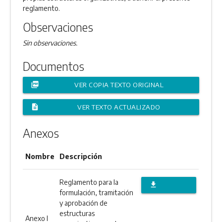
reglamento.
Observaciones
Sin observaciones.
Documentos
picture_as_pdf
VER COPIA TEXTO ORIGINAL
description
VER TEXTO ACTUALIZADO
Anexos
Nombre
Descripción
Reglamento para la
file_download
formulación, tramitación
DESCARGAR
y aprobación de
estructuras
ANEXO
Anexo I