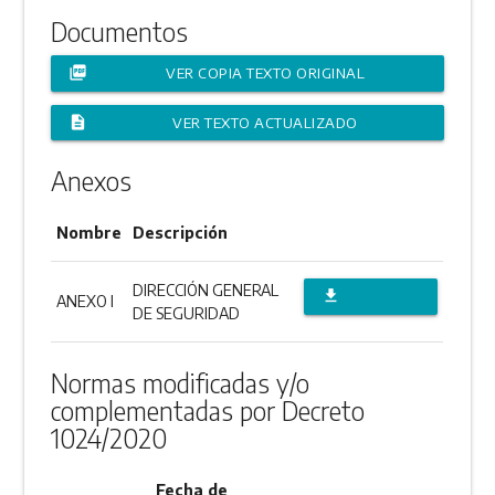
Documentos
picture_as_pdf
VER COPIA TEXTO ORIGINAL
description
VER TEXTO ACTUALIZADO
Anexos
Nombre
Descripción
DIRECCIÓN GENERAL
file_download
ANEXO I
DE SEGURIDAD
DESCARGAR
ANEXO
Normas modificadas y/o
complementadas por Decreto
1024/2020
Fecha de