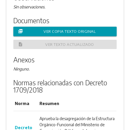
Sin observaciones.
Documentos
picture_as_pdf
VER COPIA TEXTO ORIGINAL
description
VER TEXTO ACTUALIZADO
Anexos
Ninguno.
Normas relacionadas con Decreto
1709/2018
Norma
Resumen
Aprueba la desagregación de la Estructura
Orgánico-Funcional del Ministerio de
Decreto