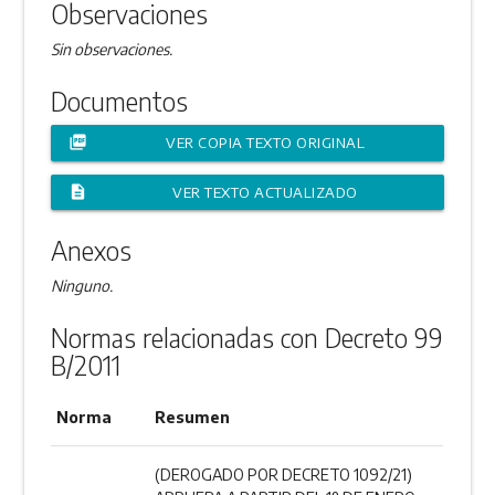
Observaciones
Sin observaciones.
Documentos
picture_as_pdf
VER COPIA TEXTO ORIGINAL
description
VER TEXTO ACTUALIZADO
Anexos
Ninguno.
Normas relacionadas con Decreto 99
B/2011
Norma
Resumen
(DEROGADO POR DECRETO 1092/21)