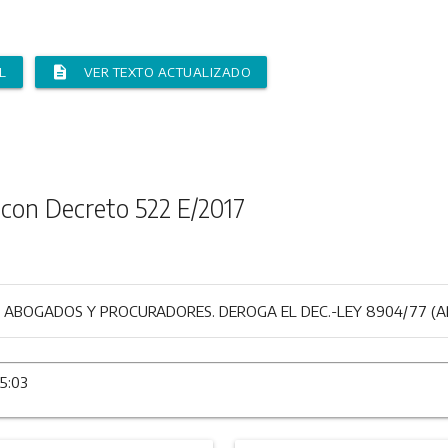
description
L
VER TEXTO ACTUALIZADO
con Decreto 522 E/2017
 ABOGADOS Y PROCURADORES. DEROGA EL DEC.-LEY 8904/77 (A
15:03