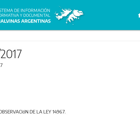
h
/2017
17
BSERVACIóN DE LA LEY 14967.