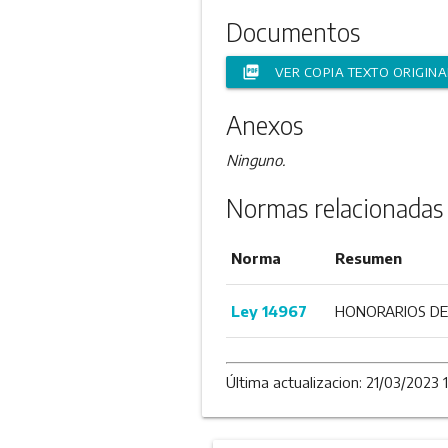
Documentos
picture_as_pdf
VER COPIA TEXTO ORIGINA
Anexos
Ninguno.
Normas relacionadas 
Norma
Resumen
Ley 14967
HONORARIOS DE
Última actualizacion: 21/03/2023 