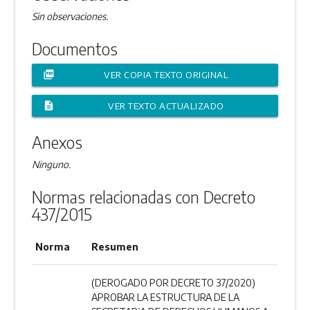
Sin observaciones.
Documentos
picture_as_pdf
VER COPIA TEXTO ORIGINAL
description
VER TEXTO ACTUALIZADO
Anexos
Ninguno.
Normas relacionadas con Decreto
437/2015
Norma
Resumen
(DEROGADO POR DECRETO 37/2020)
APROBAR LA ESTRUCTURA DE LA