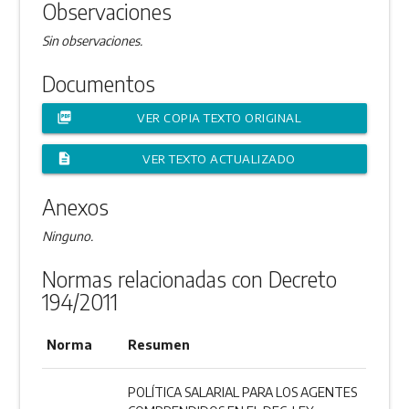
Observaciones
Sin observaciones.
Documentos
picture_as_pdf
VER COPIA TEXTO ORIGINAL
description
VER TEXTO ACTUALIZADO
Anexos
Ninguno.
Normas relacionadas con Decreto
194/2011
Norma
Resumen
POLÍTICA SALARIAL PARA LOS AGENTES