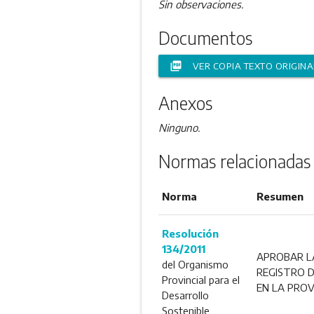
Sin observaciones.
Documentos
picture_as_pdf
VER COPIA TEXTO ORIGINA
Anexos
Ninguno.
Normas relacionadas
Norma
Resumen
Resolución
134/2011
APROBAR LA
del Organismo
REGISTRO D
Provincial para el
EN LA PROV
Desarrollo
Sostenible