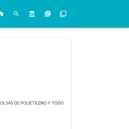
ome
search
account_balance
library_books
filter_none
BOLSAS DE POLIETILENO Y TODO