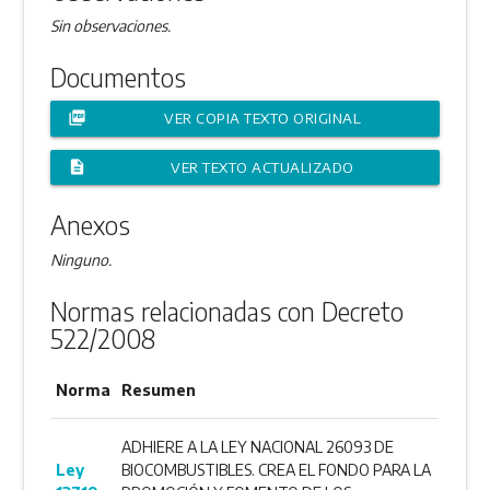
Sin observaciones.
Documentos
picture_as_pdf
VER COPIA TEXTO ORIGINAL
description
VER TEXTO ACTUALIZADO
Anexos
Ninguno.
Normas relacionadas con Decreto
522/2008
Norma
Resumen
ADHIERE A LA LEY NACIONAL 26093 DE
Ley
BIOCOMBUSTIBLES. CREA EL FONDO PARA LA