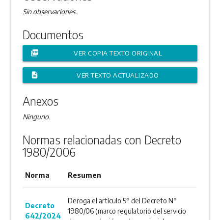
Sin observaciones.
Documentos
picture_as_pdf
VER COPIA TEXTO ORIGINAL
description
VER TEXTO ACTUALIZADO
Anexos
Ninguno.
Normas relacionadas con Decreto
1980/2006
Norma
Resumen
Deroga el artículo 5° del Decreto N°
Decreto
1980/06 (marco regulatorio del servicio
642/2024