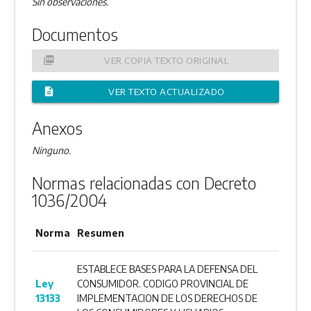
Sin observaciones.
Documentos
picture_as_pdf
VER COPIA TEXTO ORIGINAL
description
VER TEXTO ACTUALIZADO
Anexos
Ninguno.
Normas relacionadas con Decreto
1036/2004
Norma
Resumen
ESTABLECE BASES PARA LA DEFENSA DEL
Ley
CONSUMIDOR. CODIGO PROVINCIAL DE
13133
IMPLEMENTACION DE LOS DERECHOS DE