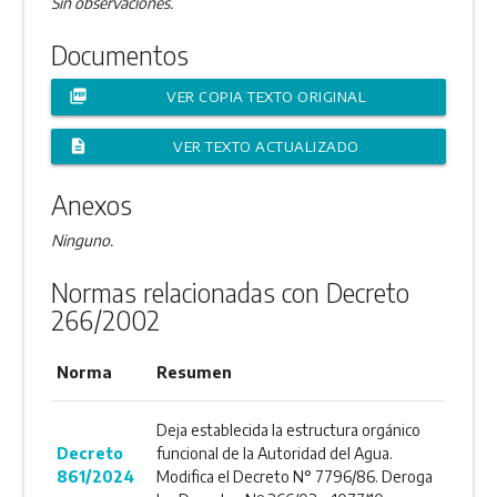
Sin observaciones.
Documentos
picture_as_pdf
VER COPIA TEXTO ORIGINAL
description
VER TEXTO ACTUALIZADO
Anexos
Ninguno.
Normas relacionadas con Decreto
266/2002
Norma
Resumen
Deja establecida la estructura orgánico
Decreto
funcional de la Autoridad del Agua.
861/2024
Modifica el Decreto N° 7796/86. Deroga