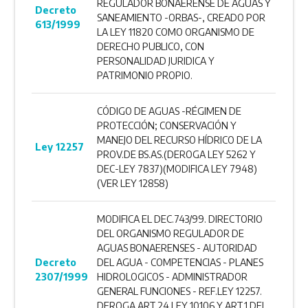
REGULADOR BONAERENSE DE AGUAS Y
Decreto
SANEAMIENTO -ORBAS-, CREADO POR
613/1999
LA LEY 11820 COMO ORGANISMO DE
DERECHO PUBLICO, CON
PERSONALIDAD JURIDICA Y
PATRIMONIO PROPIO.
CÓDIGO DE AGUAS -RÉGIMEN DE
PROTECCIÓN; CONSERVACIÓN Y
MANEJO DEL RECURSO HÍDRICO DE LA
Ley 12257
PROV.DE BS.AS.(DEROGA LEY 5262 Y
DEC-LEY 7837)(MODIFICA LEY 7948)
(VER LEY 12858)
MODIFICA EL DEC.743/99. DIRECTORIO
DEL ORGANISMO REGULADOR DE
AGUAS BONAERENSES - AUTORIDAD
Decreto
DEL AGUA - COMPETENCIAS - PLANES
2307/1999
HIDROLOGICOS - ADMINISTRADOR
GENERAL FUNCIONES - REF.LEY 12257.
DEROGA ART.24 LEY 10106 Y ART.1 DEL