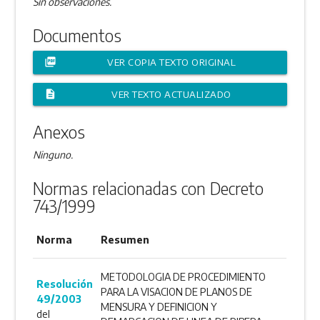
Sin observaciones.
Documentos
picture_as_pdf
VER COPIA TEXTO ORIGINAL
description
VER TEXTO ACTUALIZADO
Anexos
Ninguno.
Normas relacionadas con Decreto
743/1999
Norma
Resumen
METODOLOGIA DE PROCEDIMIENTO
Resolución
PARA LA VISACION DE PLANOS DE
49/2003
MENSURA Y DEFINICION Y
del