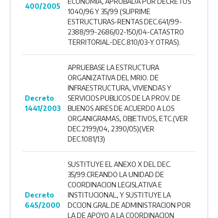
ECONOMÍA, APROBADA POR DECRETOS
400/2005
1040/96 Y 35/99 (SUPRIME
ESTRUCTURAS-RENTAS DEC.641/99-
2388/99-2686/02-150/04-CATASTRO
TERRITORIAL-DEC.810/03-Y OTRAS).
APRUEBASE LA ESTRUCTURA
ORGANIZATIVA DEL MRIO. DE
INFRAESTRUCTURA, VIVIENDAS Y
Decreto
SERVICIOS PUBLICOS DE LA PROV. DE
1441/2003
BUENOS AIRES DE ACUERDO A LOS
ORGANIGRAMAS, OBJETIVOS, ETC.(VER
DEC.2199/04, 2390/05)(VER
DEC.1081/13)
SUSTITUYE EL ANEXO X DEL DEC.
35/99.CREANDO LA UNIDAD DE
COORDINACION LEGISLATIVA E
Decreto
INSTITUCIONAL, Y SUSTITUYE LA
645/2000
DCCION.GRAL.DE ADMINISTRACION POR
LA DE APOYO A LA COORDINACION