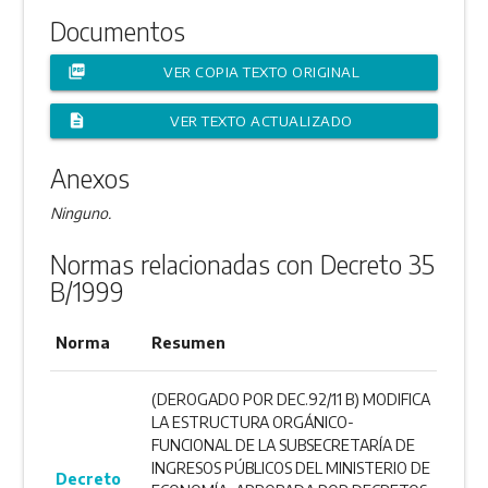
Documentos
picture_as_pdf
VER COPIA TEXTO ORIGINAL
description
VER TEXTO ACTUALIZADO
Anexos
Ninguno.
Normas relacionadas con Decreto 35
B/1999
Norma
Resumen
(DEROGADO POR DEC.92/11 B) MODIFICA
LA ESTRUCTURA ORGÁNICO-
FUNCIONAL DE LA SUBSECRETARÍA DE
INGRESOS PÚBLICOS DEL MINISTERIO DE
Decreto