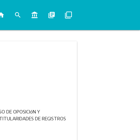
ome
search
account_balance
library_books
filter_none
SO DE OPOSICIóN Y
TITULARIDADES DE REGISTROS