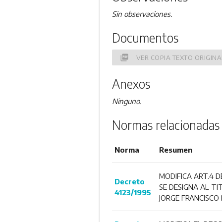
Sin observaciones.
Documentos
picture_as_pdf
VER COPIA TEXTO ORIGINA
Anexos
Ninguno.
Normas relacionadas
Norma
Resumen
MODIFICA ART.4 D
Decreto
SE DESIGNA AL TI
4123/1995
JORGE FRANCISCO