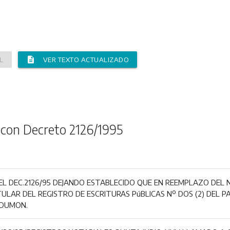
description
L
VER TEXTO ACTUALIZADO
 con Decreto 2126/1995
EL DEC.2126/95 DEJANDO ESTABLECIDO QUE EN REEMPLAZO DEL 
TULAR DEL REGISTRO DE ESCRITURAS PúBLICAS Nº DOS (2) DEL 
 DUMON.