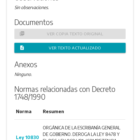
Sin observaciones.
Documentos
picture_as_pdf
VER COPIA TEXTO ORIGINAL
description
VER TEXTO ACTUALIZADO
Anexos
Ninguno.
Normas relacionadas con Decreto
1748/1990
Norma
Resumen
ORGÁNICA DE LA ESCRIBANÍA GENERAL
DE GOBIERNO. DEROGA LA LEY 8478 Y
Ley 10830