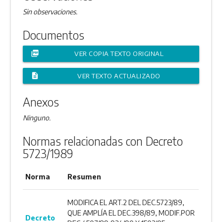
Sin observaciones.
Documentos
picture_as_pdf
VER COPIA TEXTO ORIGINAL
description
VER TEXTO ACTUALIZADO
Anexos
Ninguno.
Normas relacionadas con Decreto
5723/1989
Norma
Resumen
MODIFICA EL ART.2 DEL DEC.5723/89,
QUE AMPLÍA EL DEC.398/89, MODIF.POR
Decreto