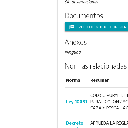
Sin observaciones.
Documentos
picture_as_pdf
VER COPIA TEXTO ORIGINA
Anexos
Ninguno.
Normas relacionadas
Norma
Resumen
CÓDIGO RURAL DE 
Ley 10081
RURAL-COLONIZACI
CAZA Y PESCA - A
Decreto
APRUEBA LA REGLA