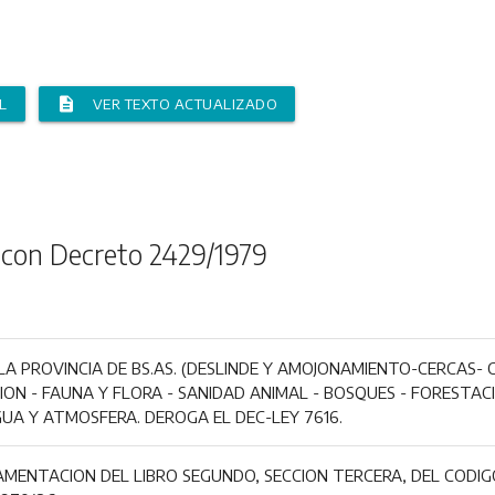
description
L
VER TEXTO ACTUALIZADO
 con Decreto 2429/1979
LA PROVINCIA DE BS.AS. (DESLINDE Y AMOJONAMIENTO-CERCAS-
ON - FAUNA Y FLORA - SANIDAD ANIMAL - BOSQUES - FORESTAC
GUA Y ATMOSFERA. DEROGA EL DEC-LEY 7616.
MENTACION DEL LIBRO SEGUNDO, SECCION TERCERA, DEL CODIGO