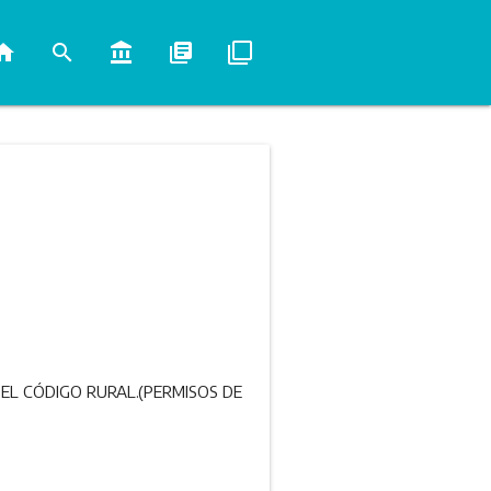
ome
search
account_balance
library_books
filter_none
DEL CÓDIGO RURAL.(PERMISOS DE