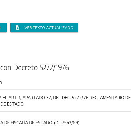
description
L
VER TEXTO ACTUALIZADO
 con Decreto 5272/1976
n
A EL ART. 1, APARTADO 32, DEL DEC. 5272/76 REGLAMENTARIO DE
 DE ESTADO.
 DE FISCALÍA DE ESTADO. (DL:7543/69)