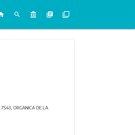
ome
search
account_balance
library_books
filter_none
Y 7543, ORGANICA DE LA