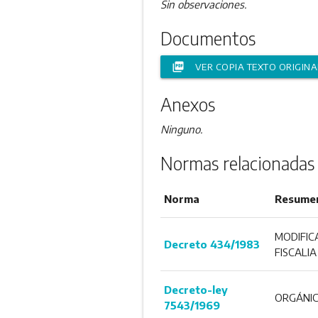
Sin observaciones.
Documentos
picture_as_pdf
VER COPIA TEXTO ORIGINA
Anexos
Ninguno.
Normas relacionadas
Norma
Resume
MODIFIC
Decreto 434/1983
FISCALIA
Decreto-ley
ORGÁNICA
7543/1969