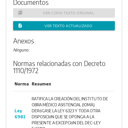
Documentos
picture_as_pdf
VER COPIA TEXTO ORIGINAL
description
VER TEXTO ACTUALIZADO
Anexos
Ninguno.
Normas relacionadas con Decreto
1110/1972
Norma
Resumen
RATIFICA LA CREACIÓN DEL INSTITUTO DE
OBRA MÉDICO ASISTENCIAL (IOMA).
Ley
DERóGASE LA LEY 6323 Y TODA OTRA
6982
DISPOSICIóN QUE SE OPONGA A LA
PRESENTE A EXCEPCIóN DEL DEC-LEY