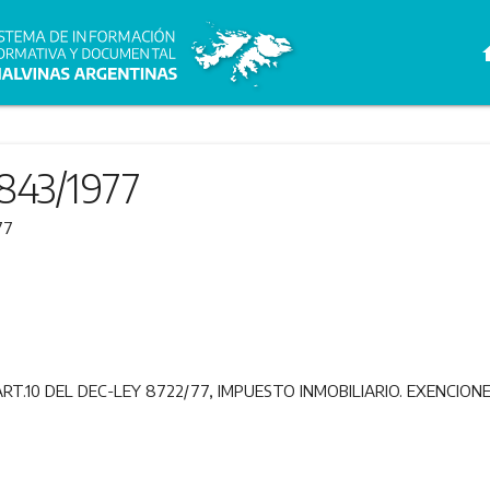
h
843/1977
77
 ART.10 DEL DEC-LEY 8722/77, IMPUESTO INMOBILIARIO. EXENCIONE