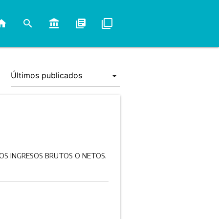
ome
search
account_balance
library_books
filter_none
LOS INGRESOS BRUTOS O NETOS.