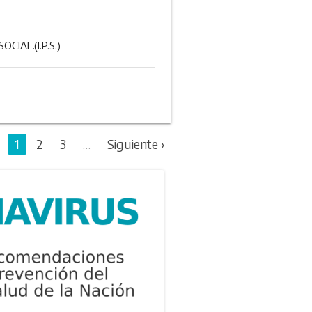
IAL.(I.P.S.)
1
2
3
…
Siguiente ›