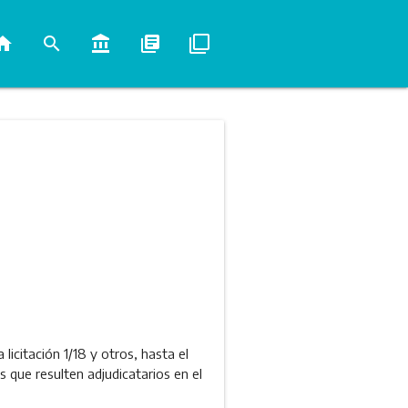
ome
search
account_balance
library_books
filter_none
licitación 1/18 y otros, hasta el
que resulten adjudicatarios en el