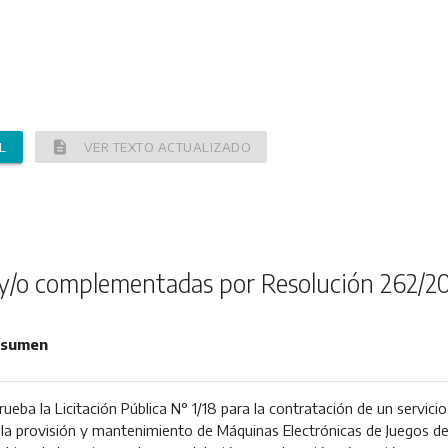
description
L
VER TEXTO ACTUALIZADO
y/o complementadas por Resolución 262/2
sumen
ueba la Licitación Pública N° 1/18 para la contratación de un servicio
 la provisión y mantenimiento de Máquinas Electrónicas de Juegos d