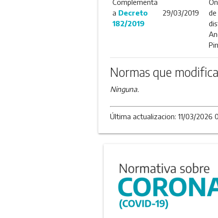
Complementa
On
a
Decreto
29/03/2019
de
182/2019
dis
An
Pi
Normas que modifica
Ninguna.
Última actualizacion: 11/03/2026 