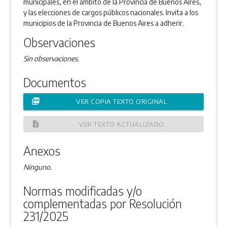
municipales, en el ámbito de la Provincia de Buenos Aires,
y las elecciones de cargos públicos nacionales. Invita a los
municipios de la Provincia de Buenos Aires a adherir.
Observaciones
Sin observaciones.
Documentos
picture_as_pdf
VER COPIA TEXTO ORIGINAL
description
VER TEXTO ACTUALIZADO
Anexos
Ninguno.
Normas modificadas y/o
complementadas por Resolución
231/2025