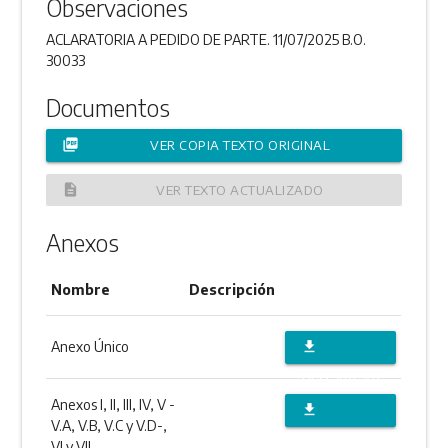
Observaciones
ACLARATORIA A PEDIDO DE PARTE. 11/07/2025 B.O.
30033
Documentos
picture_as_pdf
VER COPIA TEXTO ORIGINAL
description
VER TEXTO ACTUALIZADO
Anexos
Nombre
Descripción
Anexo Único
file_download
DESCARGAR
Anexos I, II, III, IV, V -
file_download
ANEXO
V.A, V.B, V.C y V.D-,
DESCARGAR
VI y VII