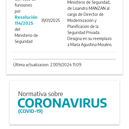
Ministerio de Seguridad,
funciones
de Lisandro MANZAN al
por
cargo de Director de
Resolución
31/01/2025
Modernización y
114/2025
Planificación de la
del
Seguridad Privada.
Ministerio de
Designa en su reemplazo
Seguridad
a María Agustina Moulins.
Última actualizacion: 27/09/2024 11:09