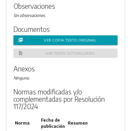
Observaciones
Sin observaciones.
Documentos
picture_as_pdf
VER COPIA TEXTO ORIGINAL
description
VER TEXTO ACTUALIZADO
Anexos
Ninguno.
Normas modificadas y/o
complementadas por Resolución
117/2024
Fecha de
Norma
Resumen
publicación