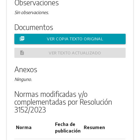
Observaciones
Sin observaciones.
Documentos
picture_as_pdf
VER COPIA TEXTO ORIGINAL
description
VER TEXTO ACTUALIZADO
Anexos
Ninguno.
Normas modificadas y/o
complementadas por Resolución
3152/2023
Fecha de
Norma
Resumen
publicación