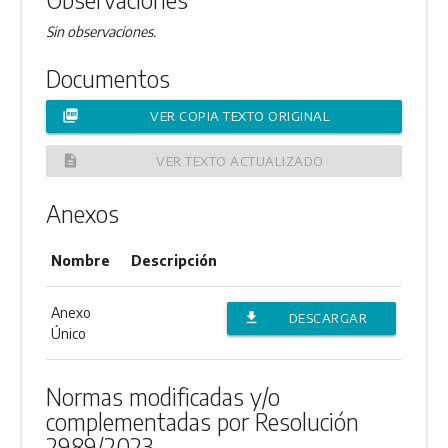
Sin observaciones.
Documentos
picture_as_pdf
VER COPIA TEXTO ORIGINAL
description
VER TEXTO ACTUALIZADO
Anexos
Nombre
Descripción
Anexo
file_download
DESCARGAR
Único
ANEXO
Normas modificadas y/o
complementadas por Resolución
2989/2023