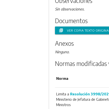
Observaciones
Sin observaciones.
Documentos
picture_as_pdf
VER COPIA TEXTO ORIGINA
Anexos
Ninguno.
Normas modificadas 
Norma
Limita a
Resolución 3998/202
Ministerio de Jefatura de Gabinet
Ministros