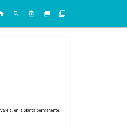
ome
search
account_balance
library_books
filter_none
 Varela, en la planta permanente,