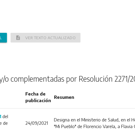
description
L
VER TEXTO ACTUALIZADO
y/o complementadas por Resolución 2271/2
Fecha de
Resumen
publicación
1
del
Designa en el Ministerio de Salud, en el
e de
24/09/2021
"Mi Pueblo" de Florencio Varela, a Flavi