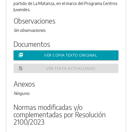
partido de La Matanza, en el marco del Programa Centros
Juveniles.
Observaciones
Sin observaciones.
Documentos
picture_as_pdf
VER COPIA TEXTO ORIGINAL
description
VER TEXTO ACTUALIZADO
Anexos
Ninguno.
Normas modificadas y/o
complementadas por Resolución
2100/2023