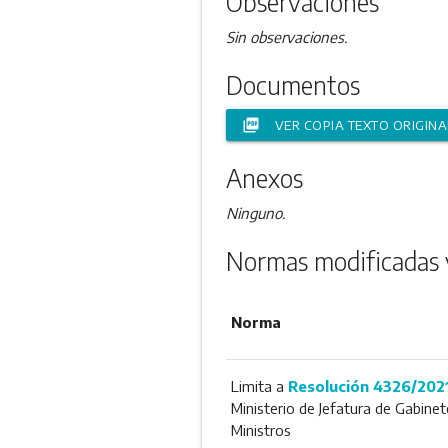
Observaciones
Sin observaciones.
Documentos
picture_as_pdf
VER COPIA TEXTO ORIGINA
Anexos
Ninguno.
Normas modificadas 
Norma
Limita a
Resolución 4326/202
Ministerio de Jefatura de Gabinet
Ministros