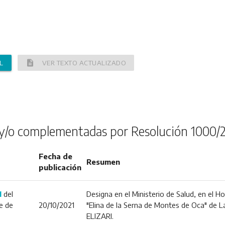
description
L
VER TEXTO ACTUALIZADO
y/o complementadas por Resolución 1000/
Fecha de
Resumen
publicación
1
del
Designa en el Ministerio de Salud, en el H
e de
20/10/2021
"Elina de la Serna de Montes de Oca" de La
ELIZARI.