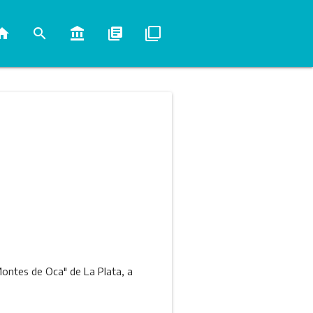
ome
search
account_balance
library_books
filter_none
 Montes de Oca" de La Plata, a