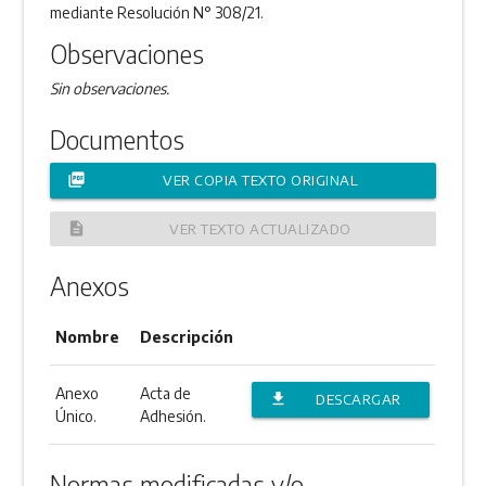
mediante Resolución N° 308/21.
Observaciones
Sin observaciones.
Documentos
picture_as_pdf
VER COPIA TEXTO ORIGINAL
description
VER TEXTO ACTUALIZADO
Anexos
Nombre
Descripción
Anexo
Acta de
file_download
DESCARGAR
Único.
Adhesión.
ANEXO
Normas modificadas y/o