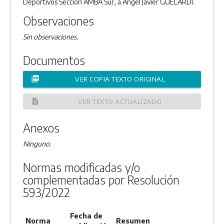
Deportivos Sección AMBA Sur, a Ángel Javier GUELARDI.
Observaciones
Sin observaciones.
Documentos
picture_as_pdf
VER COPIA TEXTO ORIGINAL
description
VER TEXTO ACTUALIZADO
Anexos
Ninguno.
Normas modificadas y/o
complementadas por Resolución
593/2022
Fecha de
Norma
Resumen