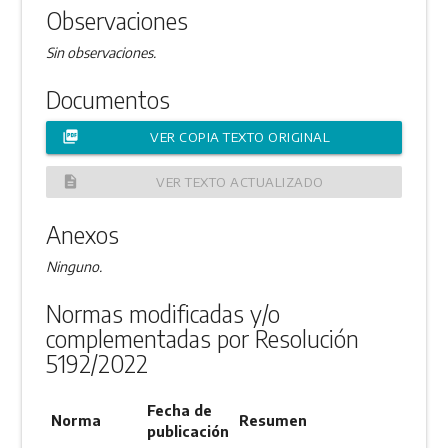
Observaciones
Sin observaciones.
Documentos
picture_as_pdf
VER COPIA TEXTO ORIGINAL
description
VER TEXTO ACTUALIZADO
Anexos
Ninguno.
Normas modificadas y/o
complementadas por Resolución
5192/2022
Fecha de
Norma
Resumen
publicación