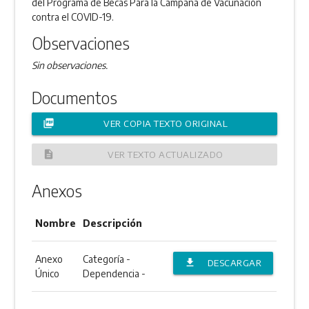
del Programa de Becas Para la Campaña de Vacunación
contra el COVID-19.
Observaciones
Sin observaciones.
Documentos
picture_as_pdf
VER COPIA TEXTO ORIGINAL
description
VER TEXTO ACTUALIZADO
Anexos
Nombre
Descripción
Anexo
Categoría -
file_download
DESCARGAR
Único
Dependencia -
ANEXO