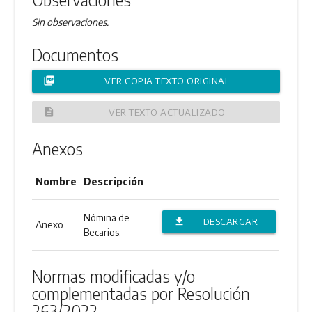
Sin observaciones.
Documentos
picture_as_pdf
VER COPIA TEXTO ORIGINAL
description
VER TEXTO ACTUALIZADO
Anexos
Nombre
Descripción
Nómina de
file_download
DESCARGAR
Anexo
Becarios.
ANEXO
Normas modificadas y/o
complementadas por Resolución
263/2022