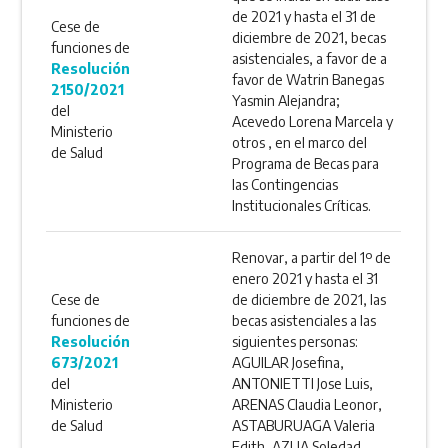
de 2021 y hasta el 31 de
Cese de
diciembre de 2021, becas
funciones de
asistenciales, a favor de a
Resolución
favor de Watrin Banegas
2150/2021
Yasmin Alejandra;
del
Acevedo Lorena Marcela y
Ministerio
otros , en el marco del
de Salud
Programa de Becas para
las Contingencias
Institucionales Críticas.
Renovar, a partir del 1º de
enero 2021 y hasta el 31
Cese de
de diciembre de 2021, las
funciones de
becas asistenciales a las
Resolución
siguientes personas:
673/2021
AGUILAR Josefina,
del
ANTONIETTI Jose Luis,
Ministerio
ARENAS Claudia Leonor,
de Salud
ASTABURUAGA Valeria
Edith, AZUA Soledad