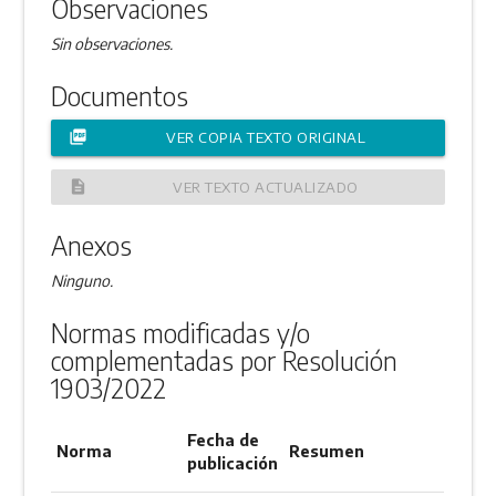
Observaciones
Sin observaciones.
Documentos
picture_as_pdf
VER COPIA TEXTO ORIGINAL
description
VER TEXTO ACTUALIZADO
Anexos
Ninguno.
Normas modificadas y/o
complementadas por Resolución
1903/2022
Fecha de
Norma
Resumen
publicación