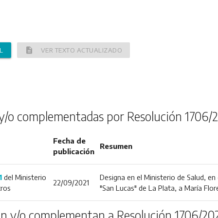
description
L
VER TEXTO ACTUALIZADO
y/o complementadas por Resolución 1706/
Fecha de
Resumen
publicación
1
del Ministerio
Designa en el Ministerio de Salud, en
22/09/2021
tros
"San Lucas" de La Plata, a María Fl
n y/o complementan a Resolución 1706/20