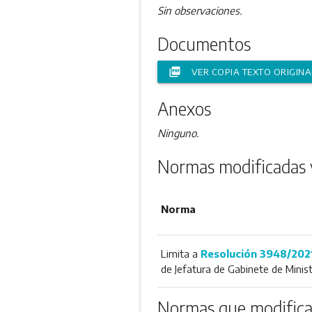
Sin observaciones.
Documentos
picture_as_pdf
VER COPIA TEXTO ORIGINA
Anexos
Ninguno.
Normas modificadas 
Norma
Limita a
Resolución 3948/202
de Jefatura de Gabinete de Minis
Normas que modifica