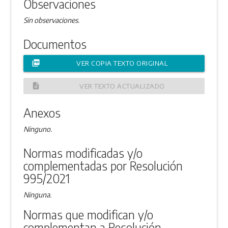
Observaciones
Sin observaciones.
Documentos
picture_as_pdf
VER COPIA TEXTO ORIGINAL
description
VER TEXTO ACTUALIZADO
Anexos
Ninguno.
Normas modificadas y/o
complementadas por Resolución
995/2021
Ninguna.
Normas que modifican y/o
complementan a Resolución