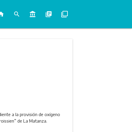
ome
search
account_balance
library_books
filter_none
iente a la provisión de oxígeno
roissien” de La Matanza.