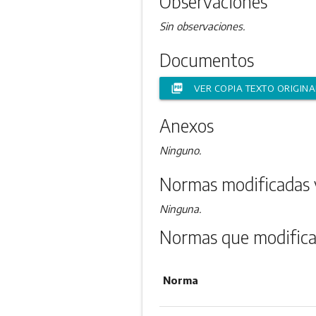
Observaciones
Sin observaciones.
Documentos
picture_as_pdf
VER COPIA TEXTO ORIGINA
Anexos
Ninguno.
Normas modificadas 
Ninguna.
Normas que modifica
Norma