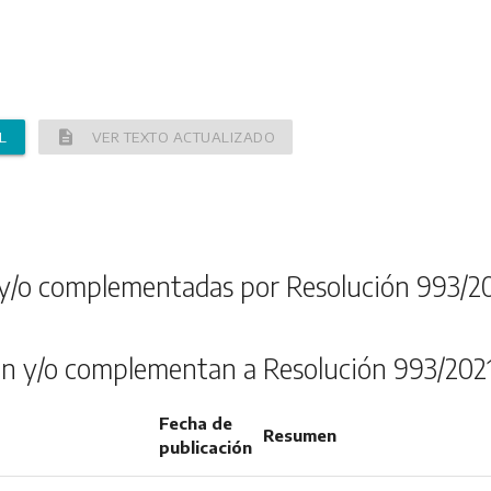
description
L
VER TEXTO ACTUALIZADO
y/o complementadas por Resolución 993/2
n y/o complementan a Resolución 993/202
Fecha de
Resumen
publicación