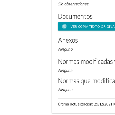
Sin observaciones.
Documentos
picture_as_pdf
VER COPIA TEXTO ORIGINA
Anexos
Ninguno.
Normas modificadas 
Ninguna.
Normas que modifica
Ninguna.
Última actualizacion: 29/12/2021 1