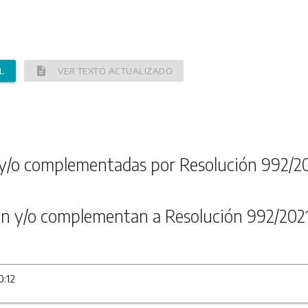
description
L
VER TEXTO ACTUALIZADO
y/o complementadas por Resolución 992/2
n y/o complementan a Resolución 992/202
0:12