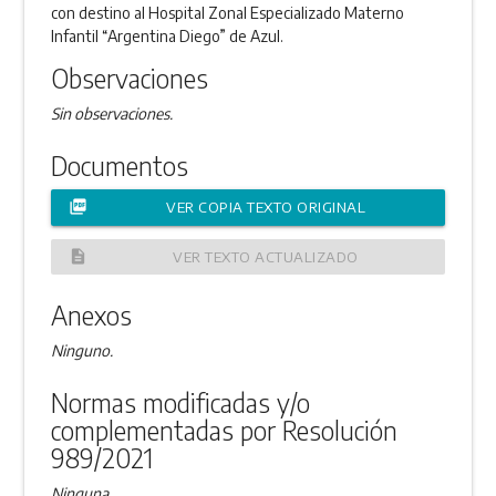
con destino al Hospital Zonal Especializado Materno
Infantil “Argentina Diego” de Azul.
Observaciones
Sin observaciones.
Documentos
picture_as_pdf
VER COPIA TEXTO ORIGINAL
description
VER TEXTO ACTUALIZADO
Anexos
Ninguno.
Normas modificadas y/o
complementadas por Resolución
989/2021
Ninguna.